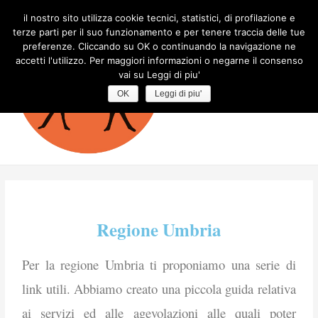
il nostro sito utilizza cookie tecnici, statistici, di profilazione e
terze parti per il suo funzionamento e per tenere traccia delle tue
preferenze. Cliccando su OK o continuando la navigazione ne
accetti l'utilizzo. Per maggiori informazioni o negarne il consenso
Mondo
vai su Leggi di piu'
Charge
OK
Leggi di piu'
Regione Umbria
Per la regione Umbria ti proponiamo una serie di
link utili. Abbiamo creato una piccola guida relativa
ai servizi ed alle agevolazioni alle quali poter